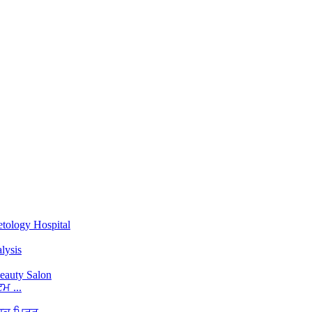
ਮ ...