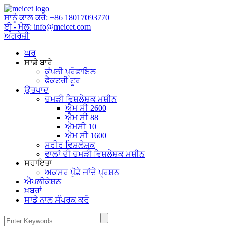
ਸਾਨੂੰ ਕਾਲ ਕਰੋ:
+86 18017093770
ਈ - ਮੇਲ:
info@meicet.com
ਅੰਗਰੇਜ਼ੀ
ਘਰ
ਸਾਡੇ ਬਾਰੇ
ਕੰਪਨੀ ਪ੍ਰੋਫਾਇਲ
ਫੈਕਟਰੀ ਟੂਰ
ਉਤਪਾਦ
ਚਮੜੀ ਵਿਸ਼ਲੇਸ਼ਕ ਮਸ਼ੀਨ
ਐਮ ਸੀ 2600
ਐਮ ਸੀ 88
ਐਮਸੀ 10
ਐਮ ਸੀ 1600
ਸਰੀਰ ਵਿਸ਼ਲੇਸ਼ਕ
ਵਾਲਾਂ ਦੀ ਚਮੜੀ ਵਿਸ਼ਲੇਸ਼ਕ ਮਸ਼ੀਨ
ਸਹਾਇਤਾ
ਅਕਸਰ ਪੁੱਛੇ ਜਾਂਦੇ ਪ੍ਰਸ਼ਨ
ਐਪਲੀਕੇਸ਼ਨ
ਖ਼ਬਰਾਂ
ਸਾਡੇ ਨਾਲ ਸੰਪਰਕ ਕਰੋ